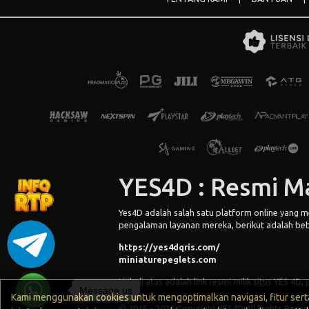
TENTANG KAMI
|
BANTUAN
|
Golden Crab
Ang
YES4D : Resmi M
Yes4D
adalah salah satu platform online yang m
pengalaman layanan mereka, berikut adalah beb
Koi Bingo
Shen
https://yes4dqris.com/
miniaturepeglets.com
Message us
Link di atas adalah link resmi milik situs YES 4D,
Kami menggunakan cookies untuk mengoptimalkan navigasi, fitur serta