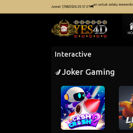
Diharapkan untuk selalu memeriksa rek
Jumat 7/08/2026 20:57:28
HO
Interactive
Joker Gaming