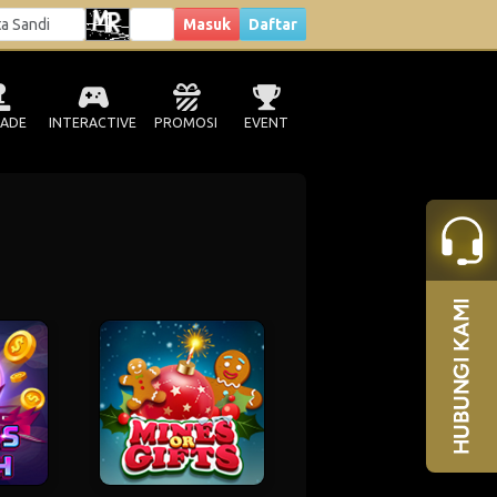
 memeriksa rekening yang aktif sebelum melakukan deposit
Masuk
Daftar
ADE
INTERACTIVE
PROMOSI
EVENT