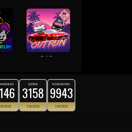
t
Out Run
PANESE6D
QATAR
HONGKONG
146
3158
9943
/8/2026
7/8/2026
7/8/2026
el
Fish Prawn Crab