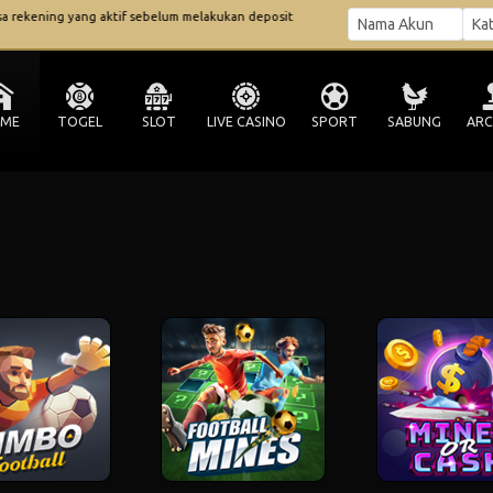
ening yang aktif sebelum melakukan deposit
Diharapkan untuk selalu
ME
TOGEL
SLOT
LIVE CASINO
SPORT
SABUNG
ARC