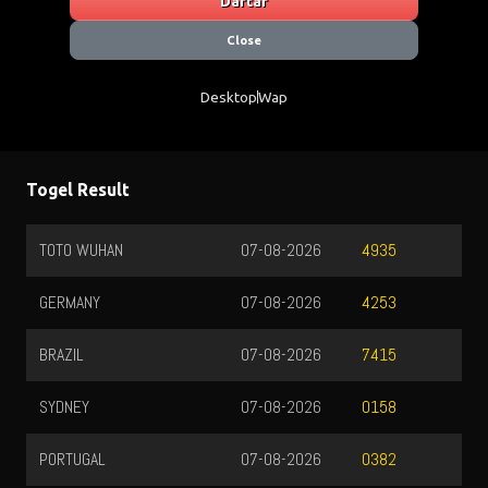
Daftar
Close
Desktop
Wap
Togel Result
TOTO WUHAN
07-08-2026
4935
GERMANY
07-08-2026
4253
BRAZIL
07-08-2026
7415
SYDNEY
07-08-2026
0158
PORTUGAL
07-08-2026
0382