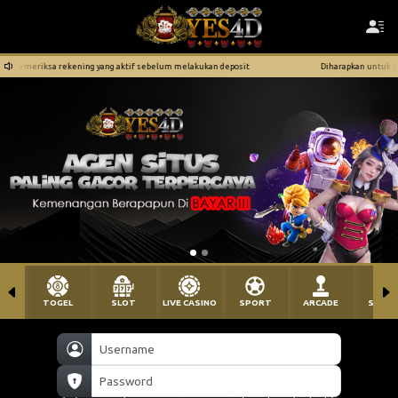
memeriksa rekening yang aktif sebelum melakukan deposit
Diharapkan untuk selal
TOGEL
SLOT
LIVE CASINO
SPORT
ARCADE
SABU