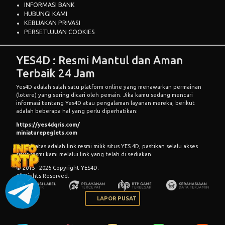
INFORMASI BANK
HUBUNGI KAMI
KEBIJAKAN PRIVASI
PERSETUJUAN COOKIES
YES4D : Resmi Mantul dan Aman
Terbaik 24 Jam
Yes4D
adalah salah satu platform online yang menawarkan permainan
(lotere) yang sering dicari oleh pemain. Jika kamu sedang mencari
informasi tentang Yes4D atau pengalaman layanan mereka, berikut
adalah beberapa hal yang perlu diperhatikan:
https://yes4dqris.com/
miniaturepeglets.com
Link di atas adalah link resmi milik situs YES 4D, pastikan selalu akses
situs resmi kami melalui link yang telah di sediakan.
© 2015 - 2026 Copyright YES4D.
All Rights Reserved.
LAPOR PUSAT